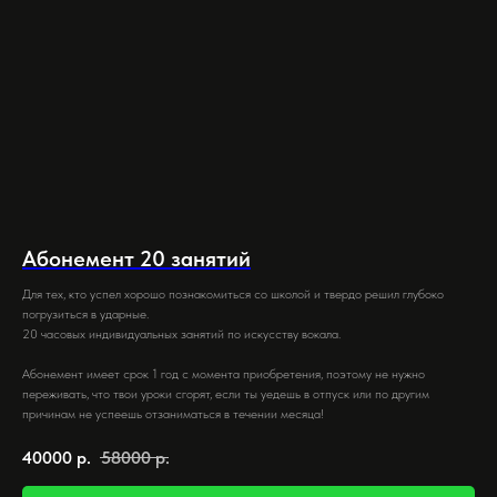
Абонемент 20 занятий
Для тех, кто успел хорошо познакомиться со школой и твердо решил глубоко
погрузиться в ударные.
20 часовых индивидуальных занятий по искусству вокала.
Абонемент имеет срок 1 год с момента приобретения, поэтому не нужно
переживать, что твои уроки сгорят, если ты уедешь в отпуск или по другим
причинам не успеешь отзаниматься в течении месяца!
40000
р.
58000
р.