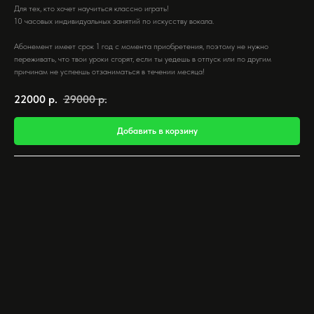
Для тех, кто хочет научиться классно играть!
10 часовых индивидуальных занятий по искусству вокала.
Абонемент имеет срок 1 год с момента приобретения, поэтому не нужно
переживать, что твои уроки сгорят, если ты уедешь в отпуск или по другим
причинам не успеешь отзаниматься в течении месяца!
22000
р.
29000
р.
Добавить в корзину