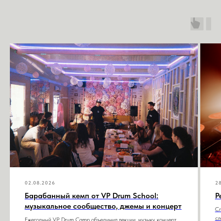
02.08.2026
28
Барабанный кемп от VP Drum School:
Р
музыкальное сообщество, джемы и концерт
Сп
сл
Ежегодный VP Drum Camp объединил лекции, музыку, концерт