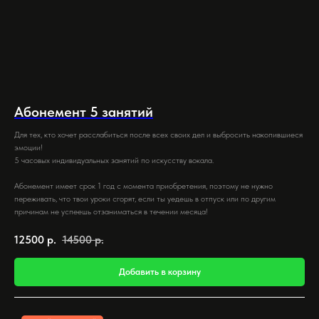
Абонемент 5 занятий
Для тех, кто хочет расслабиться после всех своих дел и выбросить накопившиеся
эмоции!
5 часовых индивидуальных занятий по искусству вокала.
Абонемент имеет срок 1 год с момента приобретения, поэтому не нужно
переживать, что твои уроки сгорят, если ты уедешь в отпуск или по другим
причинам не успеешь отзаниматься в течении месяца!
12500
р.
14500
р.
Добавить в корзину