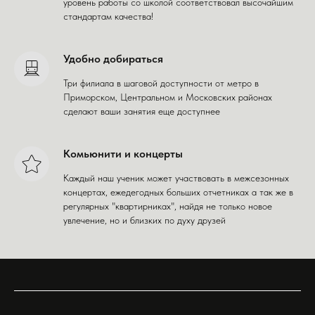
уровень работы со школой соответствовал высочайшим
стандартам качества!
Удобно добираться
Три филиала в шаговой доступности от метро в
Приморском, Центральном и Московских районах
сделают ваши занятия еще доступнее
Комьюнити и концерты
Каждый наш ученик может участвовать в межсезонных
концертах, ежедегодных больших отчетниках а так же в
регулярных "квартирниках", найдя не только новое
увлечение, но и близких по духу друзей