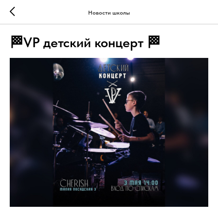
Новости школы
🏁VP детский концерт 🏁