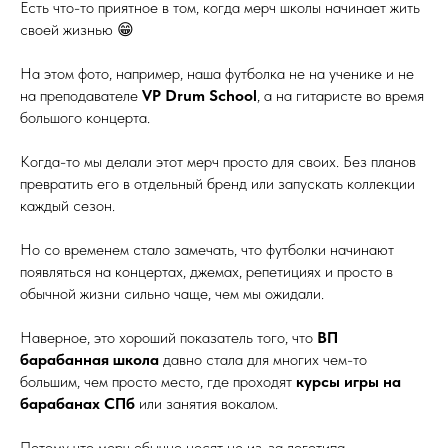
Есть что-то приятное в том, когда мерч школы начинает жить
своей жизнью 😁
На этом фото, например, наша футболка не на ученике и не
на преподавателе
VP Drum School
, а на гитаристе во время
большого концерта.
Когда-то мы делали этот мерч просто для своих. Без планов
превратить его в отдельный бренд или запускать коллекции
каждый сезон.
Но со временем стало замечать, что футболки начинают
появляться на концертах, джемах, репетициях и просто в
обычной жизни сильно чаще, чем мы ожидали.
Наверное, это хороший показатель того, что
ВП
барабанная школа
давно стала для многих чем-то
большим, чем просто место, где проходят
курсы игры на
барабанах СПб
или занятия вокалом.
Потому что мерч обычно носят не из-за логотипа.