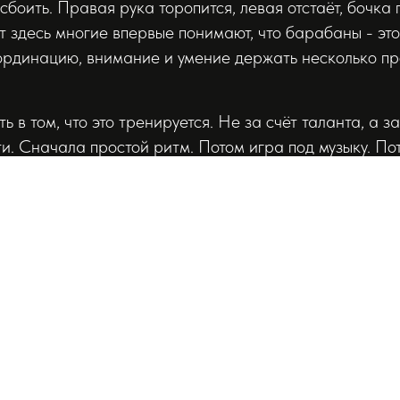
боить. Правая рука торопится, левая отстаёт, бочка 
от здесь многие впервые понимают, что барабаны - это
оординацию, внимание и умение держать несколько п
 в том, что это тренируется. Не за счёт таланта, а з
и. Сначала простой ритм. Потом игра под музыку. По
ики. Потом первая песня целиком. Потом момент, ког
треки иначе и вдруг замечает барабанные партии, к
его фоном.
тых страхов звучит так: «У меня нет чувства ритма».
еальная проблема, а старый опыт. Человек когда-то 
 в караоке, не смог повторить рисунок с первого раза
ство ритма - это не редкий дар, который выдают изб
инства людей оно просто не развито, потому что им 