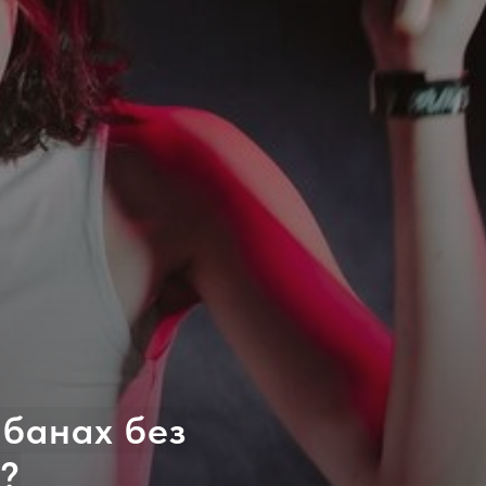
абанах без
?