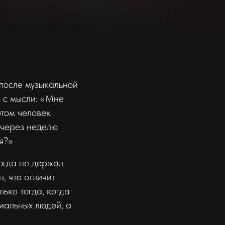
 после музыкальной
о с мысли: «Мне
отом человек
, через неделю
я?»
когда не держал
н, что отличит
ько тогда, когда
циальных людей, а