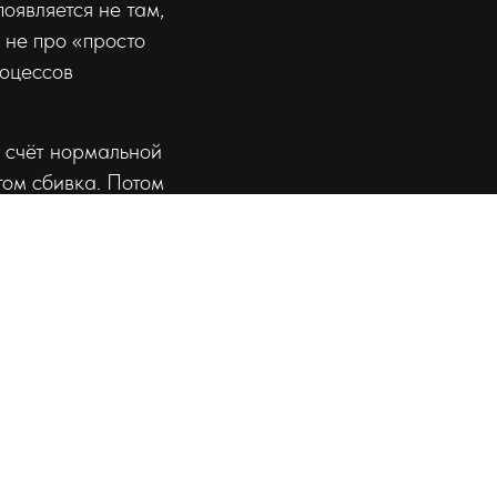
появляется не там,
 не про «просто
роцессов
а счёт нормальной
том сбивка. Потом
да человек
оторые раньше
 Обычно за этой
не попал хлопками
 и сделал вывод на
ранным при
никогда нормально