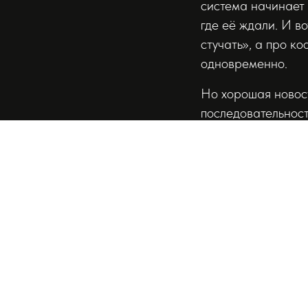
система начинает с
где её ждали. И в
стучать», а про к
одновременно.
Но хорошая новость
последовательност
чуть больше динам
начинает слушать 
проходили мимо н
Один из самых час
фразой стоит не р
под песню, сбился
всю жизнь. Но чув
рождении. У больш
не занимались.